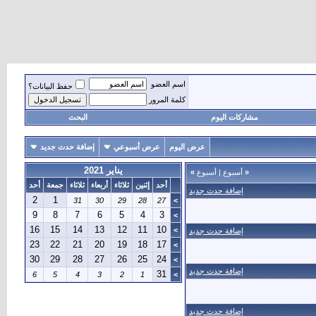
اسم العضو
حفظ البيانات؟
كلمة المرور
مشاركات اليوم
البحث
عرض اليوم
عرض أسبوعي
إضافة حدث جديد
يناير 2021
«
أسبوع
|
أسبوع
»
أحد
إثنين
ثلاثاء
أربعاء
ثلاثاء
جمعة
أحد
إضافة حدث جديد
2
1
31
30
29
28
27
>
9
8
7
6
5
4
3
>
16
15
14
13
12
11
10
>
إضافة حدث جديد
23
22
21
20
19
18
17
>
30
29
28
27
26
25
24
>
إضافة حدث جديد
31
6
5
4
3
2
1
>
إضافة حدث جديد