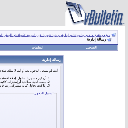
موقع ومنتدى داحس والغبراء لمرابط بني رشيد عبس للخيل العربية الأصيلة في الوطن ال
رسالة إدارية
التسجيل
التعليمات
رسالة إدارية
أنت لم تسجل الدخول بعد أو أنك لا تملك صلاحي
أن غير مسجل للدخول. إملاء الاستما
ليست لديك صلاحية أو إمتيازات كافي
إذا كنت تحاول كتابة مشاركة, ربما قا
تسجيل الدخول