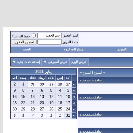
اسم العضو
حفظ البيانات؟
كلمة المرور
التقويم
مشاركات اليوم
البحث
عرض اليوم
عرض أسبوعي
إضافة حدث جديد
يناير 2021
«
أسبوع
|
أسبوع
»
أحد
إثنين
ثلاثاء
أربعاء
ثلاثاء
جمعة
أحد
إضافة حدث جديد
2
1
31
30
29
28
27
>
9
8
7
6
5
4
3
>
16
15
14
13
12
11
10
>
إضافة حدث جديد
23
22
21
20
19
18
17
>
30
29
28
27
26
25
24
>
إضافة حدث جديد
31
6
5
4
3
2
1
>
إضافة حدث جديد