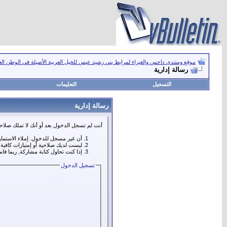
موقع ومنتدى داحس والغبراء لمرابط بني رشيد عبس للخيل العربية الأصيلة في الوطن ال
رسالة إدارية
التسجيل
التعليمات
رسالة إدارية
أنت لم تسجل الدخول بعد أو أنك لا تملك صلاحي
أن غير مسجل للدخول. إملاء الاستما
ليست لديك صلاحية أو إمتيازات كافي
إذا كنت تحاول كتابة مشاركة, ربما قا
تسجيل الدخول