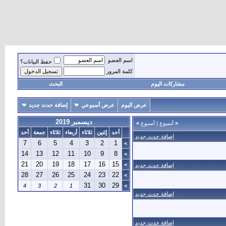
اسم العضو
حفظ البيانات؟
كلمة المرور
مشاركات اليوم
البحث
عرض اليوم
عرض أسبوعي
إضافة حدث جديد
ديسمبر 2019
«
أسبوع
|
أسبوع
»
أحد
إثنين
ثلاثاء
أربعاء
ثلاثاء
جمعة
أحد
إضافة حدث جديد
7
6
5
4
3
2
1
>
14
13
12
11
10
9
8
>
21
20
19
18
17
16
15
>
إضافة حدث جديد
28
27
26
25
24
23
22
>
31
30
29
4
3
2
1
>
إضافة حدث جديد
إضافة حدث جديد