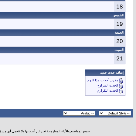
18
الخميس
19
الجمعة
20
السبت
21
إضافة حدث جديد
مفرد, أحداث هذا اليوم
الحدث المتراوح
الحدث التكراري
جميع المواضيع والأراء المطروحة تعبرعن أصحابها ولا نتحمل أي مسؤ