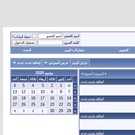
اسم العضو
حفظ البيانات؟
كلمة المرور
التقويم
مشاركات اليوم
البحث
عرض اليوم
عرض أسبوعي
إضافة حدث جديد
يونيو 2020
«
أسبوع
|
أسبوع
»
أحد
إثنين
ثلاثاء
أربعاء
ثلاثاء
جمعة
أحد
إضافة حدث جديد
6
5
4
3
2
1
31
>
13
12
11
10
9
8
7
>
20
19
18
17
16
15
14
>
إضافة حدث جديد
27
26
25
24
23
22
21
>
30
29
28
4
3
2
1
>
إضافة حدث جديد
إضافة حدث جديد