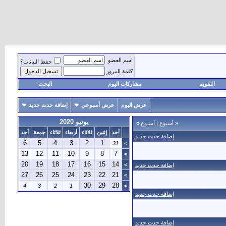
اسم العضو
حفظ البيانات؟
كلمة المرور
التقويم
مشاركات اليوم
البحث
عرض اليوم
عرض أسبوعي
إضافة حدث جديد
يونيو 2020
«
أسبوع
|
أسبوع
»
أحد
إثنين
ثلاثاء
أربعاء
ثلاثاء
جمعة
أحد
إضافة حدث جديد
6
5
4
3
2
1
31
>
13
12
11
10
9
8
7
>
20
19
18
17
16
15
14
>
إضافة حدث جديد
27
26
25
24
23
22
21
>
30
29
28
4
3
2
1
>
إضافة حدث جديد
إضافة حدث جديد