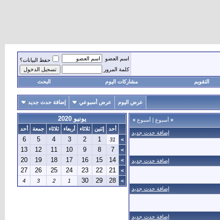
اسم العضو
حفظ البيانات؟
كلمة المرور
التقويم
مشاركات اليوم
البحث
عرض اليوم
عرض أسبوعي
إضافة حدث جديد
يونيو 2020
«
أسبوع
|
أسبوع
»
أحد
إثنين
ثلاثاء
أربعاء
ثلاثاء
جمعة
أحد
إضافة حدث جديد
6
5
4
3
2
1
31
>
13
12
11
10
9
8
7
>
20
19
18
17
16
15
14
>
إضافة حدث جديد
27
26
25
24
23
22
21
>
30
29
28
4
3
2
1
>
إضافة حدث جديد
إضافة حدث جديد