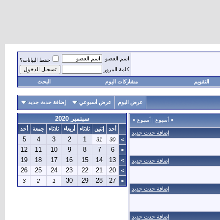
اسم العضو
حفظ البيانات؟
كلمة المرور
التقويم
مشاركات اليوم
البحث
عرض اليوم
عرض أسبوعي
إضافة حدث جديد
سبتمبر 2020
«
أسبوع
|
أسبوع
»
أحد
إثنين
ثلاثاء
أربعاء
ثلاثاء
جمعة
أحد
إضافة حدث جديد
5
4
3
2
1
31
30
>
12
11
10
9
8
7
6
>
19
18
17
16
15
14
13
>
إضافة حدث جديد
26
25
24
23
22
21
20
>
30
29
28
27
3
2
1
>
إضافة حدث جديد
إضافة حدث جديد