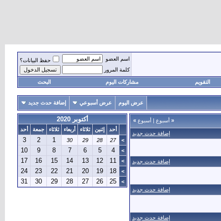
اسم العضو
حفظ البيانات؟
كلمة المرور
التقويم
مشاركات اليوم
البحث
عرض اليوم
عرض أسبوعي
إضافة حدث جديد
أكتوبر 2020
«
أسبوع
|
أسبوع
»
أحد
إثنين
ثلاثاء
أربعاء
ثلاثاء
جمعة
أحد
إضافة حدث جديد
3
2
1
30
29
28
27
>
10
9
8
7
6
5
4
>
17
16
15
14
13
12
11
>
إضافة حدث جديد
24
23
22
21
20
19
18
>
31
30
29
28
27
26
25
>
إضافة حدث جديد
إضافة حدث جديد