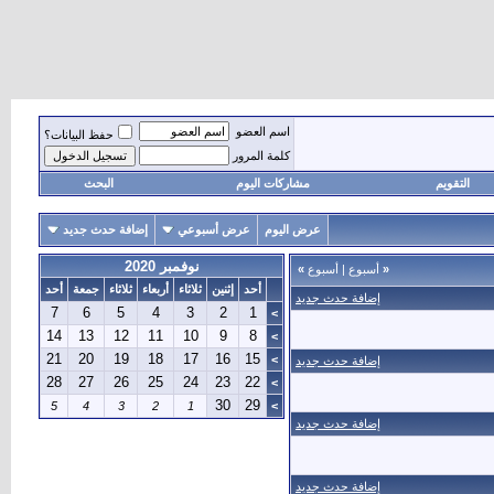
اسم العضو
حفظ البيانات؟
كلمة المرور
التقويم
مشاركات اليوم
البحث
عرض اليوم
عرض أسبوعي
إضافة حدث جديد
نوفمبر 2020
«
أسبوع
|
أسبوع
»
أحد
إثنين
ثلاثاء
أربعاء
ثلاثاء
جمعة
أحد
إضافة حدث جديد
7
6
5
4
3
2
1
>
14
13
12
11
10
9
8
>
21
20
19
18
17
16
15
>
إضافة حدث جديد
28
27
26
25
24
23
22
>
30
29
5
4
3
2
1
>
إضافة حدث جديد
إضافة حدث جديد