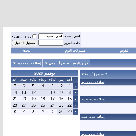
اسم العضو
حفظ البيانات؟
كلمة المرور
التقويم
مشاركات اليوم
البحث
عرض اليوم
عرض أسبوعي
إضافة حدث جديد
نوفمبر 2020
«
أسبوع
|
أسبوع
»
أحد
إثنين
ثلاثاء
أربعاء
ثلاثاء
جمعة
أحد
إضافة حدث جديد
7
6
5
4
3
2
1
>
14
13
12
11
10
9
8
>
21
20
19
18
17
16
15
>
إضافة حدث جديد
28
27
26
25
24
23
22
>
30
29
5
4
3
2
1
>
إضافة حدث جديد
إضافة حدث جديد