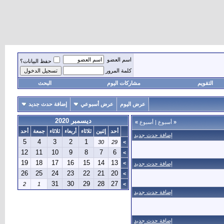
اسم العضو
حفظ البيانات؟
كلمة المرور
التقويم
مشاركات اليوم
البحث
عرض اليوم
عرض أسبوعي
إضافة حدث جديد
ديسمبر 2020
«
أسبوع
|
أسبوع
»
أحد
إثنين
ثلاثاء
أربعاء
ثلاثاء
جمعة
أحد
إضافة حدث جديد
5
4
3
2
1
30
29
>
12
11
10
9
8
7
6
>
19
18
17
16
15
14
13
>
إضافة حدث جديد
26
25
24
23
22
21
20
>
31
30
29
28
27
2
1
>
إضافة حدث جديد
إضافة حدث جديد