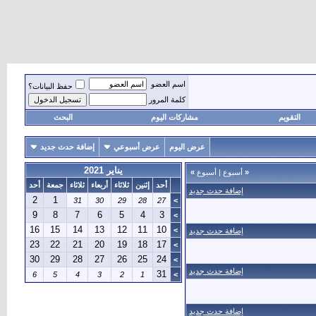
اسم العضو
حفظ البيانات؟
كلمة المرور
التقويم
مشاركات اليوم
البحث
عرض اليوم
عرض أسبوعي
إضافة حدث جديد
يناير 2021
«
أسبوع
|
أسبوع
»
أحد
إثنين
ثلاثاء
أربعاء
ثلاثاء
جمعة
أحد
إضافة حدث جديد
2
1
31
30
29
28
27
>
9
8
7
6
5
4
3
>
16
15
14
13
12
11
10
>
إضافة حدث جديد
23
22
21
20
19
18
17
>
30
29
28
27
26
25
24
>
إضافة حدث جديد
31
6
5
4
3
2
1
>
إضافة حدث جديد