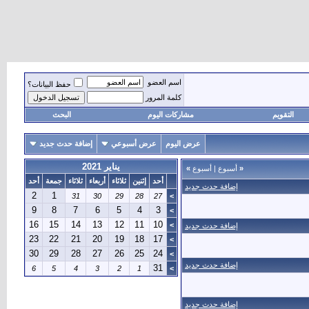
اسم العضو
حفظ البيانات؟
كلمة المرور
التقويم
مشاركات اليوم
البحث
عرض اليوم
عرض أسبوعي
إضافة حدث جديد
يناير 2021
«
أسبوع
|
أسبوع
»
أحد
إثنين
ثلاثاء
أربعاء
ثلاثاء
جمعة
أحد
إضافة حدث جديد
2
1
31
30
29
28
27
>
9
8
7
6
5
4
3
>
16
15
14
13
12
11
10
>
إضافة حدث جديد
23
22
21
20
19
18
17
>
30
29
28
27
26
25
24
>
إضافة حدث جديد
31
6
5
4
3
2
1
>
إضافة حدث جديد