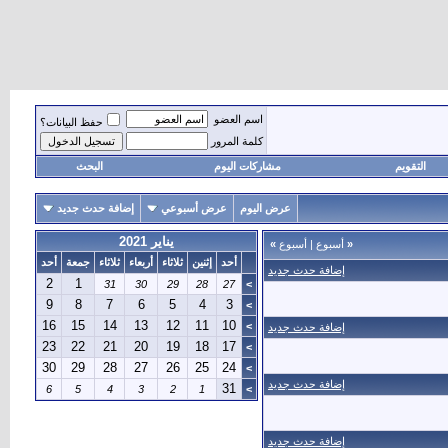
اسم العضو
حفظ البيانات؟
كلمة المرور
التقويم
مشاركات اليوم
البحث
عرض اليوم
عرض أسبوعي
إضافة حدث جديد
يناير 2021
«
أسبوع
|
أسبوع
»
أحد
إثنين
ثلاثاء
أربعاء
ثلاثاء
جمعة
أحد
إضافة حدث جديد
2
1
31
30
29
28
27
>
9
8
7
6
5
4
3
>
16
15
14
13
12
11
10
>
إضافة حدث جديد
23
22
21
20
19
18
17
>
30
29
28
27
26
25
24
>
إضافة حدث جديد
31
6
5
4
3
2
1
>
إضافة حدث جديد