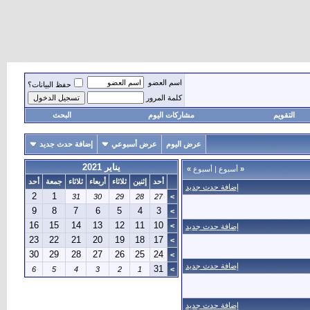
اسم العضو
حفظ البيانات؟
كلمة المرور
التقويم
مشاركات اليوم
البحث
عرض اليوم
عرض أسبوعي
إضافة حدث جديد
يناير 2021
«
أسبوع
|
أسبوع
»
أحد
إثنين
ثلاثاء
أربعاء
ثلاثاء
جمعة
أحد
إضافة حدث جديد
2
1
31
30
29
28
27
>
9
8
7
6
5
4
3
>
16
15
14
13
12
11
10
>
إضافة حدث جديد
23
22
21
20
19
18
17
>
30
29
28
27
26
25
24
>
إضافة حدث جديد
31
6
5
4
3
2
1
>
إضافة حدث جديد