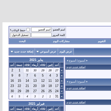
اسم العضو
حفظ البيانات؟
كلمة المرور
التقويم
مشاركات اليوم
البحث
عرض اليوم
عرض أسبوعي
إضافة حدث جديد
يناير 2021
«
أسبوع
|
أسبوع
»
أحد
إثنين
ثلاثاء
أربعاء
ثلاثاء
جمعة
أحد
إضافة حدث جديد
2
1
31
30
29
28
27
>
9
8
7
6
5
4
3
>
16
15
14
13
12
11
10
>
«
أسبوع
|
أسبوع
»
23
22
21
20
19
18
17
>
إضافة حدث جديد
30
29
28
27
26
25
24
>
31
6
5
4
3
2
1
>
إضافة حدث جديد
فبراير 2021
أحد
إثنين
ثلاثاء
أربعاء
ثلاثاء
جمعة
أحد