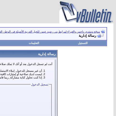
موقع ومنتدى داحس والغبراء لمرابط بني رشيد عبس للخيل العربية الأصيلة في الوطن ال
رسالة إدارية
التسجيل
التعليمات
رسالة إدارية
أنت لم تسجل الدخول بعد أو أنك لا تملك صلاحي
أن غير مسجل للدخول. إملاء الاستما
ليست لديك صلاحية أو إمتيازات كافي
إذا كنت تحاول كتابة مشاركة, ربما قا
تسجيل الدخول