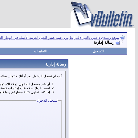
موقع ومنتدى داحس والغبراء لمرابط بني رشيد عبس للخيل العربية الأصيلة في الوطن ال
رسالة إدارية
التسجيل
التعليمات
رسالة إدارية
أنت لم تسجل الدخول بعد أو أنك لا تملك صلاحي
أن غير مسجل للدخول. إملاء الاستما
ليست لديك صلاحية أو إمتيازات كافي
إذا كنت تحاول كتابة مشاركة, ربما قا
تسجيل الدخول