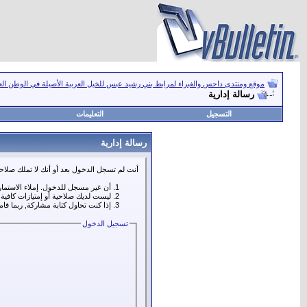
موقع ومنتدى داحس والغبراء لمرابط بني رشيد عبس للخيل العربية الأصيلة في الوطن ال
رسالة إدارية
التسجيل
التعليمات
رسالة إدارية
أنت لم تسجل الدخول بعد أو أنك لا تملك صلاحي
أن غير مسجل للدخول. إملاء الاستما
ليست لديك صلاحية أو إمتيازات كافي
إذا كنت تحاول كتابة مشاركة, ربما قا
تسجيل الدخول