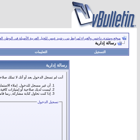
موقع ومنتدى داحس والغبراء لمرابط بني رشيد عبس للخيل العربية الأصيلة في الوطن ال
رسالة إدارية
التسجيل
التعليمات
رسالة إدارية
أنت لم تسجل الدخول بعد أو أنك لا تملك صلاحي
أن غير مسجل للدخول. إملاء الاستما
ليست لديك صلاحية أو إمتيازات كافي
إذا كنت تحاول كتابة مشاركة, ربما قا
تسجيل الدخول