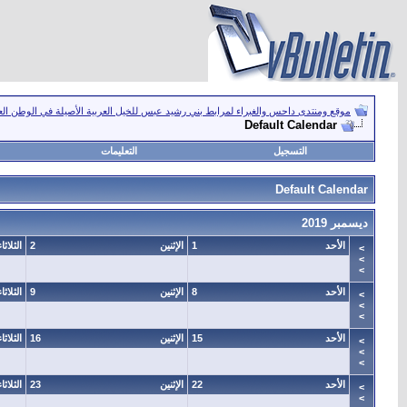
موقع ومنتدى داحس والغبراء لمرابط بني رشيد عبس للخيل العربية الأصيلة في الوطن ال
Default Calendar
التسجيل
التعليمات
Default Calendar
ديسمبر 2019
الأحد
1
الإثنين
2
الثلاثاء
>
>
>
الأحد
8
الإثنين
9
الثلاثاء
>
>
>
الأحد
15
الإثنين
16
الثلاثاء
>
>
>
الأحد
22
الإثنين
23
الثلاثاء
>
>