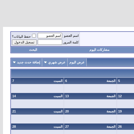
اسم العضو
حفظ البيانات؟
كلمة المرور
مشاركات اليوم
البحث
عرض اليوم
عرض شهري
إضافة حدث جديد
5
الجمعة
6
السبت
7
12
الجمعة
13
السبت
14
19
الجمعة
20
السبت
21
26
الجمعة
27
السبت
28