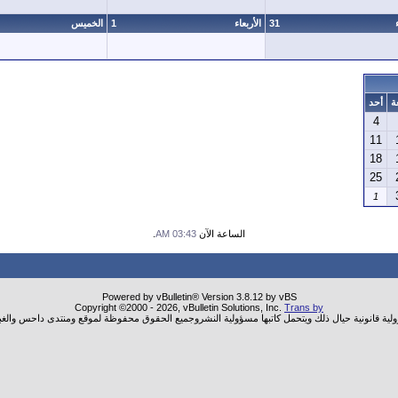
31
الأربعاء
1
الخميس
ة
أحد
4
11
18
25
1
الساعة الآن
03:43 AM
.
Powered by vBulletin® Version 3.8.12 by vBS
Copyright ©2000 - 2026, vBulletin Solutions, Inc.
Trans by
ولية قانونية حيال ذلك ويتحمل كاتبها مسؤولية النشروجميع الحقوق محفوظة لموقع ومنتدى داحس والغب