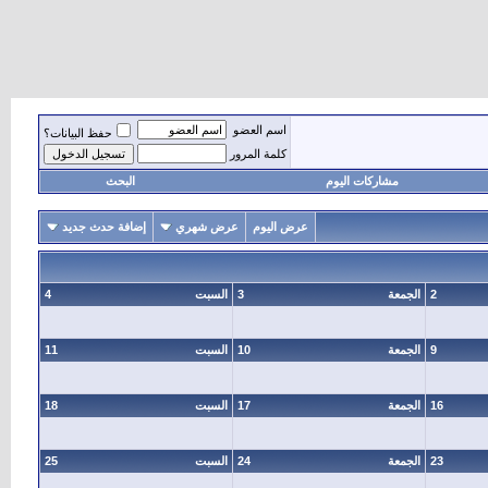
اسم العضو
حفظ البيانات؟
كلمة المرور
مشاركات اليوم
البحث
عرض اليوم
عرض شهري
إضافة حدث جديد
2
الجمعة
3
السبت
4
9
الجمعة
10
السبت
11
16
الجمعة
17
السبت
18
23
الجمعة
24
السبت
25