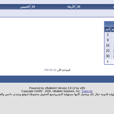
28
الأربعاء
29
الخميس
ة
أحد
2
9
16
23
30
6
الساعة الآن
06:10 PM
.
Powered by vBulletin® Version 3.8.12 by vBS
Copyright ©2000 - 2026, vBulletin Solutions, Inc.
Trans by
ؤولية قانونية حيال ذلك ويتحمل كاتبها مسؤولية النشروجميع الحقوق محفوظة لموقع ومنتدى داحس والغب