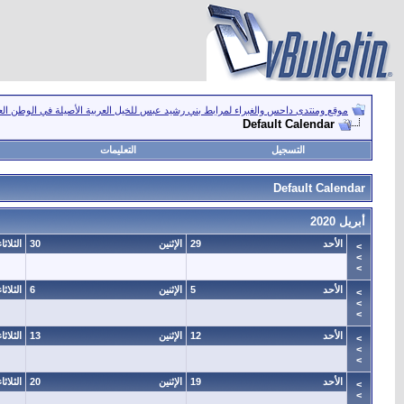
موقع ومنتدى داحس والغبراء لمرابط بني رشيد عبس للخيل العربية الأصيلة في الوطن ال
Default Calendar
التسجيل
التعليمات
Default Calendar
أبريل 2020
الأحد
29
الإثنين
30
الثلاثاء
>
>
>
الأحد
5
الإثنين
6
الثلاثاء
>
>
>
الأحد
12
الإثنين
13
الثلاثاء
>
>
>
الأحد
19
الإثنين
20
الثلاثاء
>
>