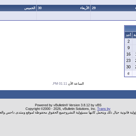
29
الأربعاء
30
الخميس
ة
أحد
2
9
16
23
30
6
الساعة الآن
01:11 PM
.
Powered by vBulletin® Version 3.8.12 by vBS
Copyright ©2000 - 2026, vBulletin Solutions, Inc.
Trans by
ؤولية قانونية حيال ذلك ويتحمل كاتبها مسؤولية النشروجميع الحقوق محفوظة لموقع ومنتدى داحس والغب