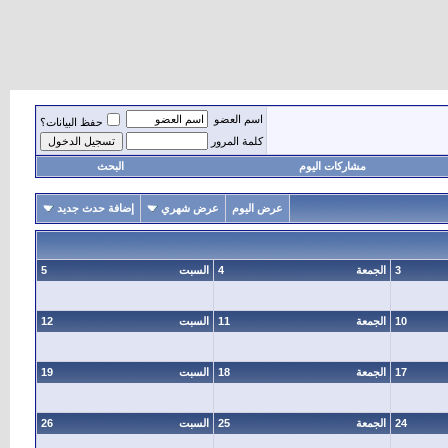
اسم العضو
حفظ البيانات؟
كلمة المرور
مشاركات اليوم
البحث
عرض اليوم
عرض شهري
إضافة حدث جديد
3
الجمعة
4
السبت
5
10
الجمعة
11
السبت
12
17
الجمعة
18
السبت
19
24
الجمعة
25
السبت
26