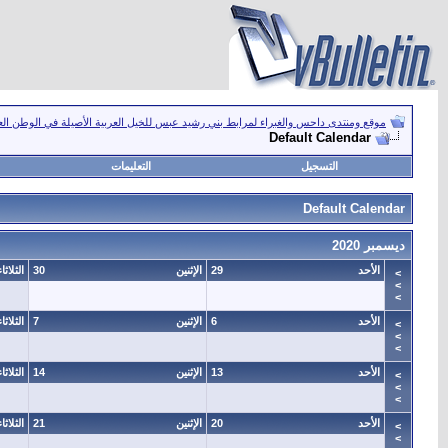
موقع ومنتدى داحس والغبراء لمرابط بني رشيد عبس للخيل العربية الأصيلة في الوطن ال
Default Calendar
التسجيل
التعليمات
Default Calendar
ديسمبر 2020
الأحد
29
الإثنين
30
الثلاثاء
>
>
>
الأحد
6
الإثنين
7
الثلاثاء
>
>
>
الأحد
13
الإثنين
14
الثلاثاء
>
>
>
الأحد
20
الإثنين
21
الثلاثاء
>
>