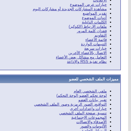
الإعلانات
خيارات عرض الموضوع
مشاهدة المشاركات الجديدة أو مشاركات اليوم
تقدير المواضيع
أدوات الموضوع
الكلمات الدليلية
ملفات الإرتباط (الكوكيز)
فقدان كلمة المرور
التقاويم
قائمة الأعضاء
التنبيهات الواردة
خيارات سريعة
الاتصال بالأعضاء الآخرين
التعامل مع مشاكل بعض الأعضاء
نظام تغذية RSS والإذاعة
مميزات الملف الشخصي للعضو
ملفي الشخصي العام
لوحة تحكم العضو (لوحة التحكم)
تغيير بيانات العضو
التواقيع، الصور الرمزية وصور الملف الشخصي
خيارات وإعدادات أخرى
تنسيق صفحة الملف الشخصي
المجموعات الإجتماعية
الأصدقاء والاتصالات
الألبومات والصور
الرسائل الخاصة