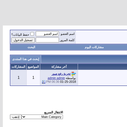
اسم العضو
حفظ البيانات؟
كلمة المرور
مشاركات اليوم
البحث
إبحث في هذا المنتدى
آخر مشاركة
المواضيع
المشاركات
تجربة رفع صور
1
1
بواسطة
admin admin
06:36 PM
01-25-2018
الانتقال السريع