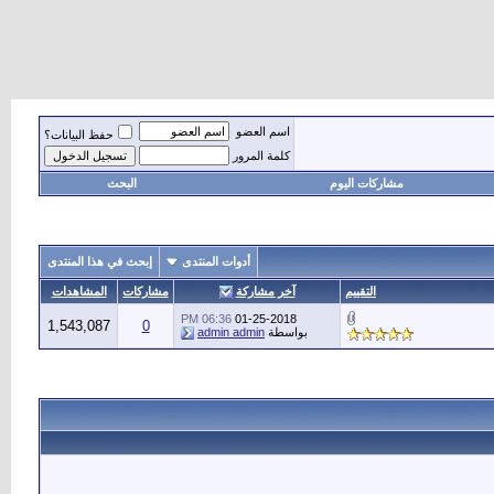
اسم العضو
حفظ البيانات؟
كلمة المرور
مشاركات اليوم
البحث
أدوات المنتدى
إبحث في هذا المنتدى
التقييم
آخر مشاركة
مشاركات
المشاهدات
06:36 PM
01-25-2018
1,543,087
0
بواسطة
admin admin