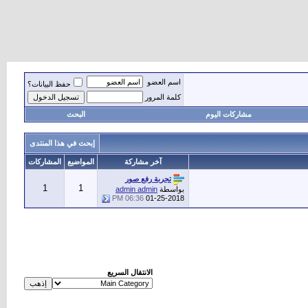
اسم العضو
حفظ البيانات؟
كلمة المرور
مشاركات اليوم
البحث
إبحث في هذا المنتدى
آخر مشاركة
المواضيع
المشاركات
تجربة رفع صور
1
1
بواسطة
admin admin
06:36 PM
01-25-2018
الانتقال السريع