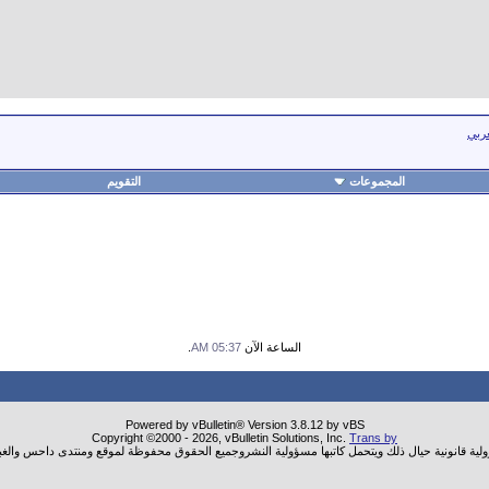
عربي
المجموعات
التقويم
الساعة الآن
05:37 AM
.
Powered by vBulletin® Version 3.8.12 by vBS
Copyright ©2000 - 2026, vBulletin Solutions, Inc.
Trans by
ولية قانونية حيال ذلك ويتحمل كاتبها مسؤولية النشروجميع الحقوق محفوظة لموقع ومنتدى داحس والغب