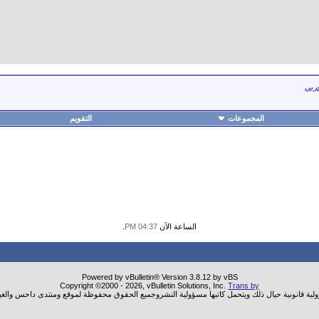
عربي
المجموعات
التقويم
الساعة الآن
04:37 PM
.
Powered by vBulletin® Version 3.8.12 by vBS
Copyright ©2000 - 2026, vBulletin Solutions, Inc.
Trans by
ولية قانونية حيال ذلك ويتحمل كاتبها مسؤولية النشروجميع الحقوق محفوظة لموقع ومنتدى داحس والغب