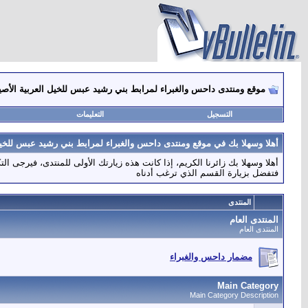
موقع ومنتدى داحس والغبراء لمرابط بني رشيد عبس للخيل العربية الأصي
التسجيل
التعليمات
أهلا وسهلا بك في موقع ومنتدى داحس والغبراء لمرابط بني رشيد عبس للخيل 
أهلا وسهلا بك زائرنا الكريم، إذا كانت هذه زيارتك الأولى للمنتدى، فيرجى ال
فتفضل بزيارة القسم الذي ترغب أدناه
المنتدى
المنتدى العام
المنتدى العام
مضمار داحس والغبراء
Main Category
Main Category Description