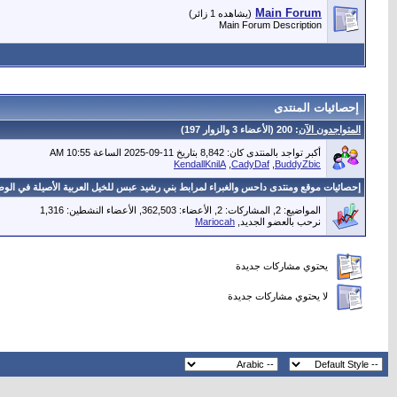
Main Forum
(يشاهده 1 زائر)
Main Forum Description
إحصائيات المنتدى
المتواجدون الآن
: 200 (الأعضاء 3 والزوار 197)
أكبر تواجد بالمنتدى كان: 8,842 بتاريخ 11-09-2025 الساعة 10:55 AM
BuddyZbic
, ‏
CadyDaf
, ‏
KendallKnilA
إحصائيات موقع ومنتدى داحس والغبراء لمرابط بني رشيد عبس للخيل العربية الأصيلة في الوط
المواضيع: 2, المشاركات: 2, الأعضاء: 362,503,
الأعضاء النشطين: 1,316
نرحب بالعضو الجديد,
Mariocah
يحتوي مشاركات جديدة
لا يحتوي مشاركات جديدة