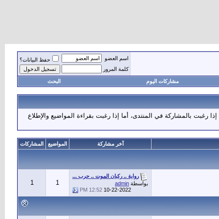
اسم العضو
حفظ البيانات؟
كلمة المرور
مشاركات اليوم
البحث
إذا رغبت بالمشاركة في المنتدى، أما إذا رغبت بقراءة المواضيع والإطلاع
آخر مشاركة
المواضيع
المشاركات
رواية .. ركبان الموت .. حرب ...
1
1
بواسطة
admin
12:52 PM
10-22-2022