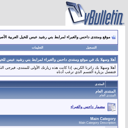
موقع ومنتدى داحس والغبراء لمرابط بني رشيد عبس للخيل العربية الأصي
التسجيل
التعليمات
أهلا وسهلا بك في موقع ومنتدى داحس والغبراء لمرابط بني رشيد عبس للخيل 
أهلا وسهلا بك زائرنا الكريم، إذا كانت هذه زيارتك الأولى للمنتدى، فيرجى ال
فتفضل بزيارة القسم الذي ترغب أدناه
المنتدى
المنتدى العام
المنتدى العام
مضمار داحس والغبراء
Main Category
Main Category Description