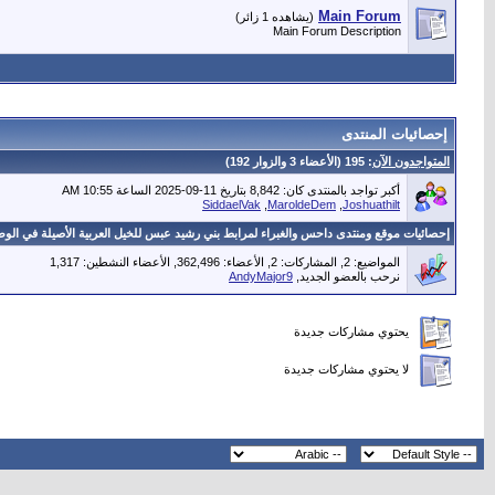
Main Forum
(يشاهده 1 زائر)
Main Forum Description
إحصائيات المنتدى
المتواجدون الآن
: 195 (الأعضاء 3 والزوار 192)
أكبر تواجد بالمنتدى كان: 8,842 بتاريخ 11-09-2025 الساعة 10:55 AM
Joshuathilt
, ‏
MaroldeDem
, ‏
SiddaelVak
إحصائيات موقع ومنتدى داحس والغبراء لمرابط بني رشيد عبس للخيل العربية الأصيلة في الوط
المواضيع: 2, المشاركات: 2, الأعضاء: 362,496,
الأعضاء النشطين: 1,317
نرحب بالعضو الجديد,
AndyMajor9
يحتوي مشاركات جديدة
لا يحتوي مشاركات جديدة