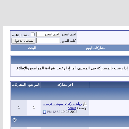
اسم العضو
حفظ البيانات؟
كلمة المرور
مشاركات اليوم
البحث
إذا رغبت بالمشاركة في المنتدى، أما إذا رغبت بقراءة المواضيع والإطلاع
آخر مشاركة
المواضيع
المشاركات
رواية .. ركبان الموت .. حرب ...
1
1
بواسطة
admin
12:52 PM
10-22-2022