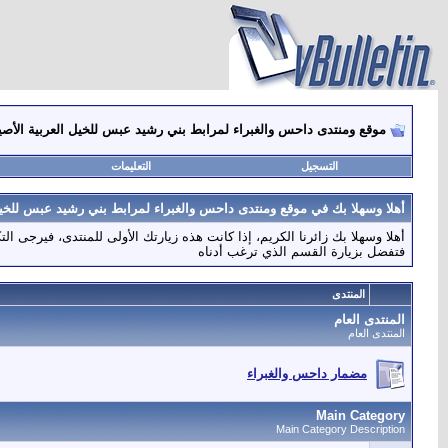
موقع ومنتدى داحس والغبراء لمرابط بني رشيد عبس للخيل العربية الأصي
التسجيل
التعليمات
أهلا وسهلا بك في موقع ومنتدى داحس والغبراء لمرابط بني رشيد عبس للخيل 
أهلا وسهلا بك زائرنا الكريم، إذا كانت هذه زيارتك الأولى للمنتدى، فيرجى ال
فتفضل بزيارة القسم الذي ترغب أدناه
المنتدى
المنتدى العام
المنتدى العام
مضمار داحس والغبراء
Main Category
Main Category Description