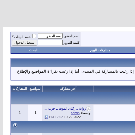
اسم العضو
حفظ البيانات؟
كلمة المرور
مشاركات اليوم
البحث
إذا رغبت بالمشاركة في المنتدى، أما إذا رغبت بقراءة المواضيع والإطلاع
آخر مشاركة
المواضيع
المشاركات
رواية .. ركبان الموت .. حرب ...
1
1
بواسطة
admin
12:52 PM
10-22-2022