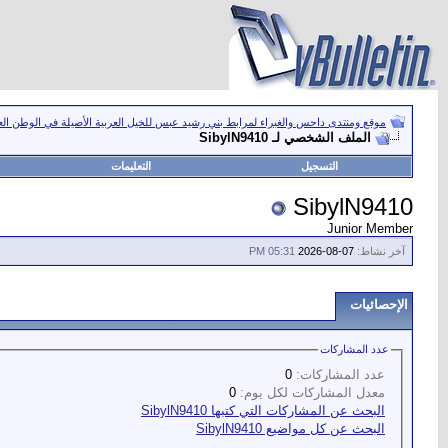
موقع ومنتدى داحس والغبراء لمرابط بني رشيد عبس للخيل العربية الأصيلة في الوطن ال
الملف الشخصي لـ SibylN9410
التسجيل
التعليمات
SibylN9410
Junior Member
آخر نشاط:
07-08-2026
05:31 PM
الإحصائيات
عدد المشاركات
عدد المشاركات:
0
معدل المشاركات لكل يوم:
0
البحث عن المشاركات التي كتبها SibylN9410
البحث عن كل مواضيع SibylN9410