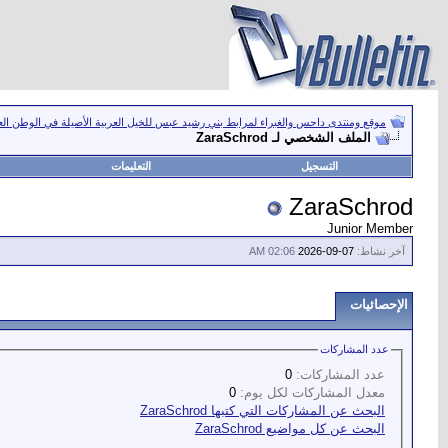
موقع ومنتدى داحس والغبراء لمرابط بني رشيد عبس للخيل العربية الأصيلة في الوطن ال
الملف الشخصي لـ ZaraSchrod
التسجيل
التعليمات
ZaraSchrod
Junior Member
آخر نشاط:
07-09-2026
02:06 AM
الإحصائيات
عدد المشاركات
عدد المشاركات:
0
معدل المشاركات لكل يوم:
0
البحث عن المشاركات التي كتبها ZaraSchrod
البحث عن كل مواضيع ZaraSchrod