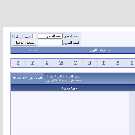
اسم العضو
حفظ البيانات؟
كلمة المرور
مشاركات اليوم
البحث
Z
Y
X
W
V
U
T
S
R
عرض النتائج 1 إلى 4 من 4
البحث عن الأعضاء
استغرق البحث
0.00
ثواني.
صورة رمزية