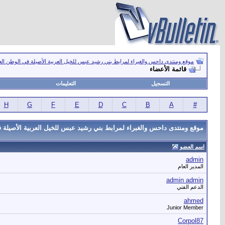
موقع ومنتدى داحس والغبراء لمرابط بني رشيد عبس للخيل العربية الأصيلة في الوطن ال
قائمة الأعضاء
التسجيل
التعليمات
H
G
F
E
D
C
B
A
#
موقع ومنتدى داحس والغبراء لمرابط بني رشيد عبس للخيل العربية الأصيلة ف
اسم العضو
admin
المدير العام
admin admin
الدعم الفني
ahmed
Junior Member
Corpol87