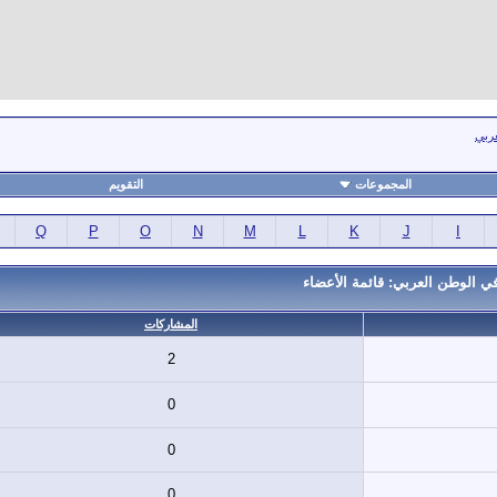
عربي
المجموعات
التقويم
Q
P
O
N
M
L
K
J
I
ي الوطن العربي: قائمة الأعضاء
المشاركات
2
0
0
0