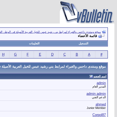
موقع ومنتدى داحس والغبراء لمرابط بني رشيد عبس للخيل العربية الأصيلة في الوطن ال
قائمة الأعضاء
التسجيل
التعليمات
H
G
F
E
D
C
B
A
#
موقع ومنتدى داحس والغبراء لمرابط بني رشيد عبس للخيل العربية الأصيلة ف
اسم العضو
admin
المدير العام
admin admin
الدعم الفني
ahmed
Junior Member
Corpol87