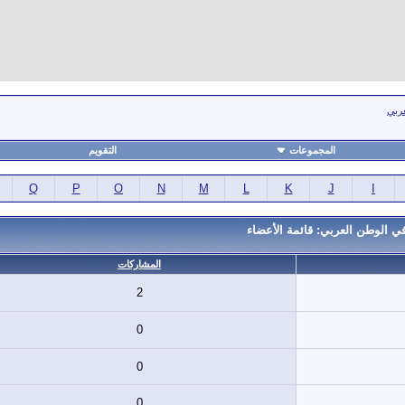
عربي
المجموعات
التقويم
Q
P
O
N
M
L
K
J
I
ي الوطن العربي: قائمة الأعضاء
المشاركات
2
0
0
0