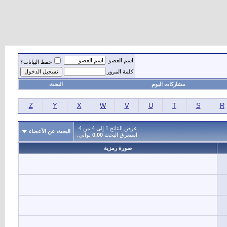
اسم العضو
حفظ البيانات؟
كلمة المرور
مشاركات اليوم
البحث
Z
Y
X
W
V
U
T
S
R
عرض النتائج 1 إلى 4 من 4
البحث عن الأعضاء
استغرق البحث
0.00
ثواني.
صورة رمزية