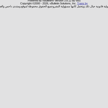
Powered by vBulletin® Version 3.8.12 by vBS
Copyright ©2000 - 2026, vBulletin Solutions, Inc.
Trans by
ولية قانونية حيال ذلك ويتحمل كاتبها مسؤولية النشروجميع الحقوق محفوظة لموقع ومنتدى داحس والغب