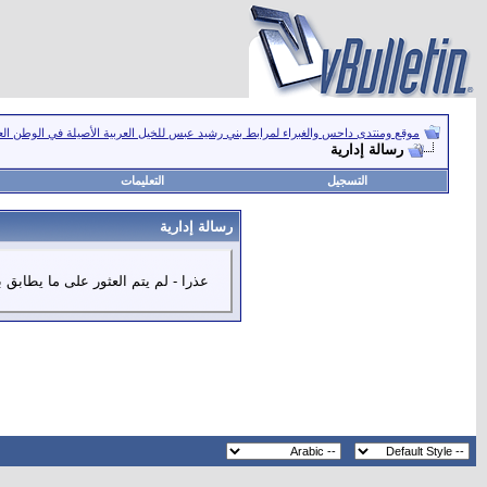
موقع ومنتدى داحس والغبراء لمرابط بني رشيد عبس للخيل العربية الأصيلة في الوطن ال
رسالة إدارية
التسجيل
التعليمات
رسالة إدارية
عذرا - لم يتم العثور على ما يطابق