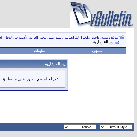
موقع ومنتدى داحس والغبراء لمرابط بني رشيد عبس للخيل العربية الأصيلة في الوطن ال
رسالة إدارية
التسجيل
التعليمات
رسالة إدارية
عذرا - لم يتم العثور على ما يطابق