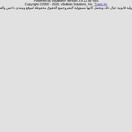
Powered by vBulletin® Version 3.8.12 by vBS
Copyright ©2000 - 2026, vBulletin Solutions, Inc.
Trans by
ولية قانونية حيال ذلك ويتحمل كاتبها مسؤولية النشروجميع الحقوق محفوظة لموقع ومنتدى داحس والغب