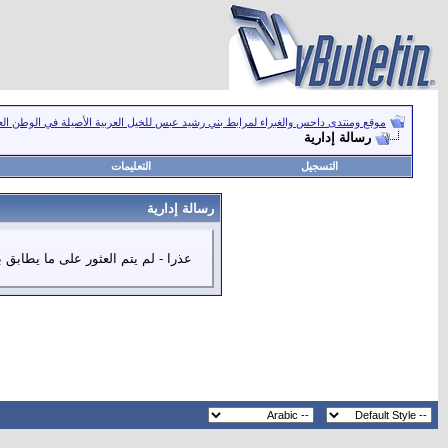
موقع ومنتدى داحس والغبراء لمرابط بني رشيد عبس للخيل العربية الأصيلة في الوطن ال
رسالة إدارية
التسجيل
التعليمات
رسالة إدارية
عذرا - لم يتم العثور على ما يطابق