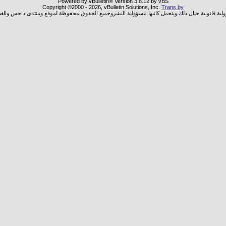
Powered by vBulletin® Version 3.8.12 by vBS
Copyright ©2000 - 2026, vBulletin Solutions, Inc.
Trans by
ولية قانونية حيال ذلك ويتحمل كاتبها مسؤولية النشروجميع الحقوق محفوظة لموقع ومنتدى داحس والغب