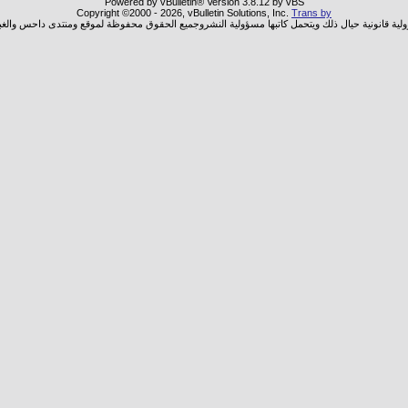
Powered by vBulletin® Version 3.8.12 by vBS
Copyright ©2000 - 2026, vBulletin Solutions, Inc.
Trans by
ولية قانونية حيال ذلك ويتحمل كاتبها مسؤولية النشروجميع الحقوق محفوظة لموقع ومنتدى داحس والغب