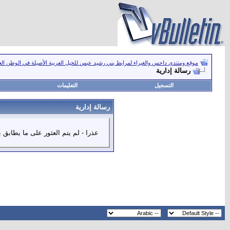
موقع ومنتدى داحس والغبراء لمرابط بني رشيد عبس للخيل العربية الأصيلة في الوطن ال
رسالة إدارية
التسجيل
التعليمات
رسالة إدارية
عذرا - لم يتم العثور على ما يطابق