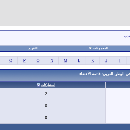
عربي
المجموعات
التقويم
Q
P
O
N
M
L
K
J
I
ي الوطن العربي: قائمة الأعضاء
المشاركات
2
0
0