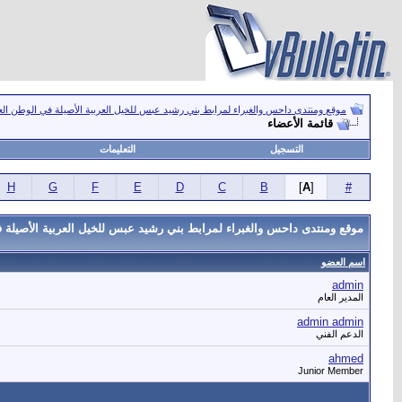
موقع ومنتدى داحس والغبراء لمرابط بني رشيد عبس للخيل العربية الأصيلة في الوطن ال
قائمة الأعضاء
التسجيل
التعليمات
H
G
F
E
D
C
B
]
A
[
#
موقع ومنتدى داحس والغبراء لمرابط بني رشيد عبس للخيل العربية الأصيلة ف
اسم العضو
admin
المدير العام
admin admin
الدعم الفني
ahmed
Junior Member