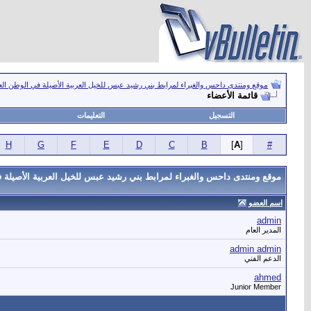
موقع ومنتدى داحس والغبراء لمرابط بني رشيد عبس للخيل العربية الأصيلة في الوطن ال
قائمة الأعضاء
التسجيل
التعليمات
H
G
F
E
D
C
B
]
A
[
#
موقع ومنتدى داحس والغبراء لمرابط بني رشيد عبس للخيل العربية الأصيلة ف
اسم العضو
admin
المدير العام
admin admin
الدعم الفني
ahmed
Junior Member