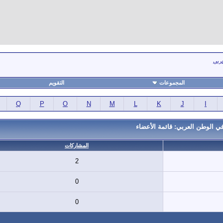
عربي
المجموعات
التقويم
Q
P
O
N
M
L
K
J
I
ي الوطن العربي: قائمة الأعضاء
المشاركات
2
0
0