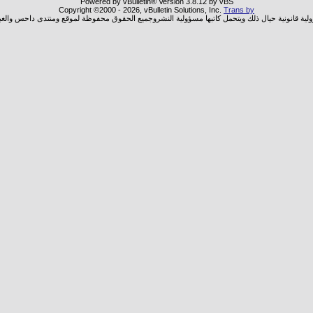
Powered by vBulletin® Version 3.8.12 by vBS
Copyright ©2000 - 2026, vBulletin Solutions, Inc.
Trans by
ولية قانونية حيال ذلك ويتحمل كاتبها مسؤولية النشروجميع الحقوق محفوظة لموقع ومنتدى داحس والغب