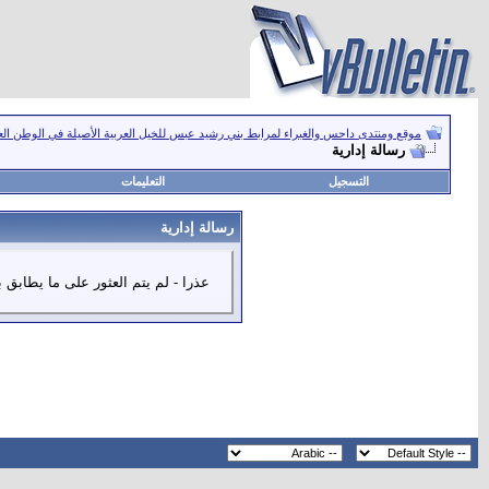
موقع ومنتدى داحس والغبراء لمرابط بني رشيد عبس للخيل العربية الأصيلة في الوطن ال
رسالة إدارية
التسجيل
التعليمات
رسالة إدارية
عذرا - لم يتم العثور على ما يطابق