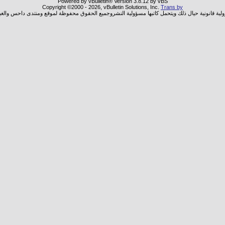
Powered by vBulletin® Version 3.8.12 by vBS
Copyright ©2000 - 2026, vBulletin Solutions, Inc.
Trans by
ولية قانونية حيال ذلك ويتحمل كاتبها مسؤولية النشروجميع الحقوق محفوظة لموقع ومنتدى داحس والغب