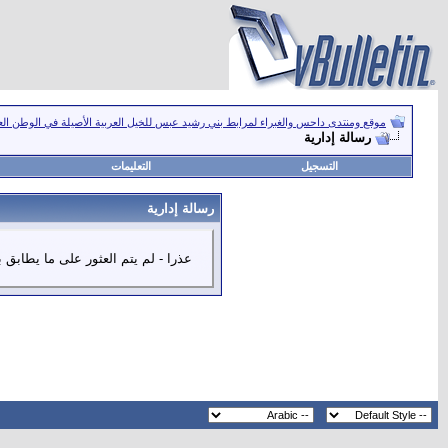
موقع ومنتدى داحس والغبراء لمرابط بني رشيد عبس للخيل العربية الأصيلة في الوطن ال
رسالة إدارية
التسجيل
التعليمات
رسالة إدارية
عذرا - لم يتم العثور على ما يطابق