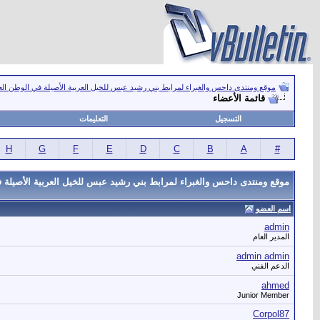
موقع ومنتدى داحس والغبراء لمرابط بني رشيد عبس للخيل العربية الأصيلة في الوطن ال
قائمة الأعضاء
التسجيل
التعليمات
H
G
F
E
D
C
B
A
#
موقع ومنتدى داحس والغبراء لمرابط بني رشيد عبس للخيل العربية الأصيلة ف
اسم العضو
admin
المدير العام
admin admin
الدعم الفني
ahmed
Junior Member
Corpol87