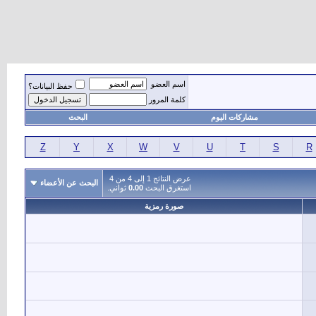
اسم العضو
حفظ البيانات؟
كلمة المرور
مشاركات اليوم
البحث
Z
Y
X
W
V
U
T
S
R
عرض النتائج 1 إلى 4 من 4
البحث عن الأعضاء
استغرق البحث
0.00
ثواني.
صورة رمزية