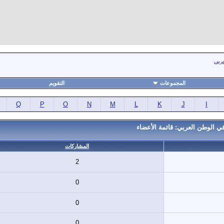
عربي
المجموعات
التقويم
Q
P
O
N
M
L
K
J
I
ي الوطن العربي: قائمة الأعضاء
المشاركات
2
0
0
0