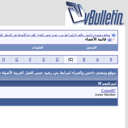
موقع ومنتدى داحس والغبراء لمرابط بني رشيد عبس للخيل العربية الأصيلة في الوطن ال
قائمة الأعضاء
التسجيل
التعليمات
H
G
F
E
D
]
C
[
B
A
#
موقع ومنتدى داحس والغبراء لمرابط بني رشيد عبس للخيل العربية الأصيلة ف
اسم العضو
Corpol87
Junior Member