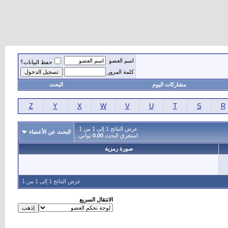
اسم العضو
حفظ البيانات؟
كلمة المرور
مشاركات اليوم
البحث
Z
Y
X
W
V
U
T
S
R
عرض النتائج 1 إلى 1 من 1
البحث عن الأعضاء
استغرق البحث
0.00
ثواني.
صورة رمزية
عرض النتائج 1 إلى 1 من 1
الانتقال السريع