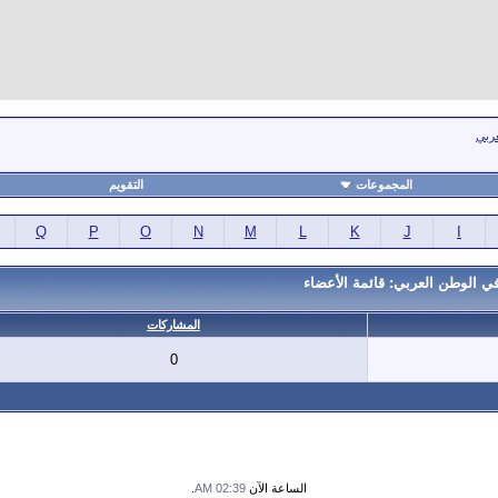
عربي
المجموعات
التقويم
Q
P
O
N
M
L
K
J
I
ي الوطن العربي: قائمة الأعضاء
المشاركات
0
الساعة الآن
02:39 AM
.