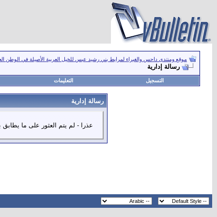
موقع ومنتدى داحس والغبراء لمرابط بني رشيد عبس للخيل العربية الأصيلة في الوطن ال
رسالة إدارية
التسجيل
التعليمات
رسالة إدارية
عذرا - لم يتم العثور على ما يطابق