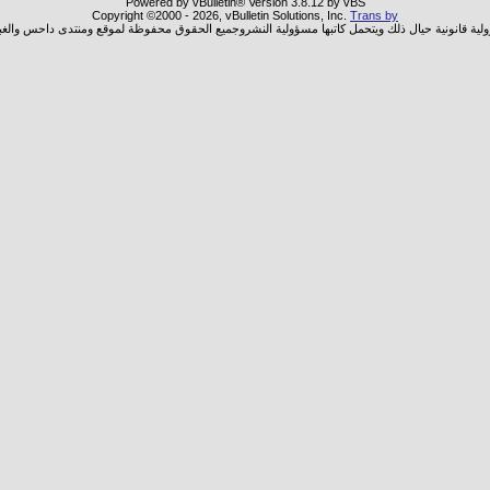
Powered by vBulletin® Version 3.8.12 by vBS
Copyright ©2000 - 2026, vBulletin Solutions, Inc.
Trans by
ولية قانونية حيال ذلك ويتحمل كاتبها مسؤولية النشروجميع الحقوق محفوظة لموقع ومنتدى داحس والغب