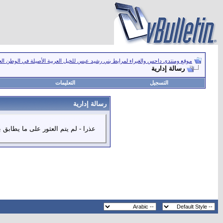
موقع ومنتدى داحس والغبراء لمرابط بني رشيد عبس للخيل العربية الأصيلة في الوطن ال
رسالة إدارية
التسجيل
التعليمات
رسالة إدارية
عذرا - لم يتم العثور على ما يطابق