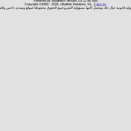
Powered by vBulletin® Version 3.8.12 by vBS
Copyright ©2000 - 2026, vBulletin Solutions, Inc.
Trans by
ولية قانونية حيال ذلك ويتحمل كاتبها مسؤولية النشروجميع الحقوق محفوظة لموقع ومنتدى داحس والغب